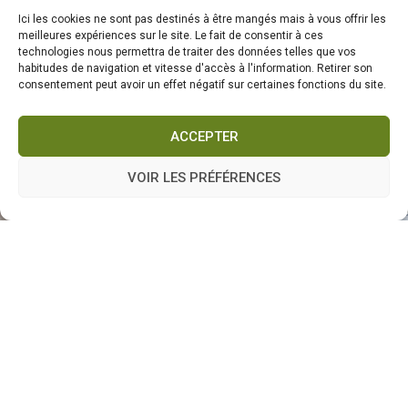
Ici les cookies ne sont pas destinés à être mangés mais à vous offrir les
meilleures expériences sur le site. Le fait de consentir à ces
technologies nous permettra de traiter des données telles que vos
habitudes de navigation et vitesse d'accès à l'information. Retirer son
consentement peut avoir un effet négatif sur certaines fonctions du site.
ACCEPTER
VOIR LES PRÉFÉRENCES
Copyright ® 2026
aubergeducellier.fr
Tous droits réservés |
Mentions légales
|
Contact
|
Newsletter