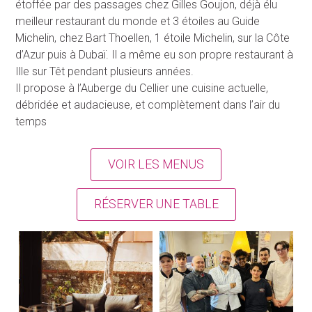
RESTAURANT GASTRONOMIQUE À MONTNER (66)
Le restaurant
La cuisine d’Yvon Rossignol est le reflet de ses voyages,
un résumé de ses expériences. D’abord basée sur son
apprentissage ici même à l’Auberge du Cellier, elle s’est
étoffée par des passages chez Gilles Goujon, déjà élu
meilleur restaurant du monde et 3 étoiles au Guide
Michelin, chez Bart Thoellen, 1 étoile Michelin, sur la Côte
d’Azur puis à Dubaï. Il a même eu son propre restaurant à
Ille sur Têt pendant plusieurs années.
Il propose à l’Auberge du Cellier une cuisine actuelle,
débridée et audacieuse, et complètement dans l’air du