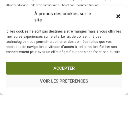
illustrations, photographies, textes, animations,
séquences vidéo )
À propos des cookies sur le
– Portant atteinte à la vie privée de tiers
site
Nous nous réservons le droit de supprimer les éléments,
Ici les cookies ne sont pas destinés à être mangés mais à vous offrir les
messages,informations et données apparaissant comme
meilleures expériences sur le site. Le fait de consentir à ces
une publication illicite. Nous nous réservons également le
technologies nous permettra de traiter des données telles que vos
droit de vous exclure sans préavis ni justification du
habitudes de navigation et vitesse d'accès à l'information. Retirer son
consentement peut avoir un effet négatif sur certaines fonctions du site.
groupe d’utilisateurs autorisés à la publication. Le cas
échéant, nous pourrons être amenés à informer les
autorités judiciaires et à répondre à leurs réquisitions.
ACCEPTER
Vous serez en outre, garant à notre égard de toute
condamnation dont nous pourrions faire l’objet pour tous
VOIR LES PRÉFÉRENCES
dommages direct ou indirects que vous aurez pu
commettre par l’utilisation de ce site sans respecter les
présentes mentions légales et lois afférentes.