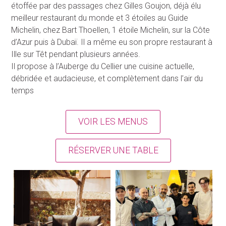
RESTAURANT GASTRONOMIQUE À MONTNER (66)
Le restaurant
La cuisine d’Yvon Rossignol est le reflet de ses voyages,
un résumé de ses expériences. D’abord basée sur son
apprentissage ici même à l’Auberge du Cellier, elle s’est
étoffée par des passages chez Gilles Goujon, déjà élu
meilleur restaurant du monde et 3 étoiles au Guide
Michelin, chez Bart Thoellen, 1 étoile Michelin, sur la Côte
d’Azur puis à Dubaï. Il a même eu son propre restaurant à
Ille sur Têt pendant plusieurs années.
Il propose à l’Auberge du Cellier une cuisine actuelle,