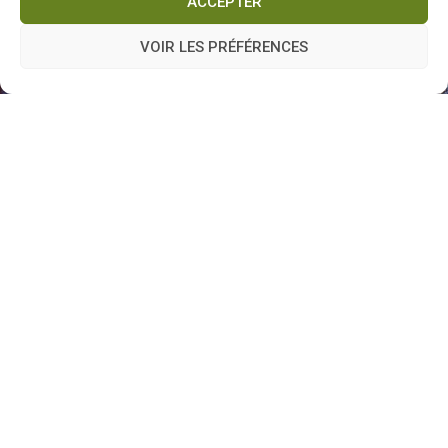
ACCEPTER
VOIR LES PRÉFÉRENCES
RÉSERVER VOTRE TABLE
RÉSERVER VOTRE CHAMBRE
Vous souhaitez offrir un cadeau unique et mémorable ?